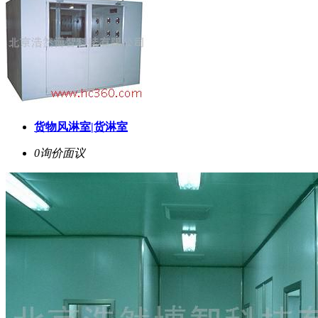
货物风淋室|货淋室
0询价
面议