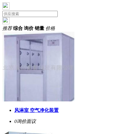
推荐
综合
询价
销量
价格
风淋室 空气净化装置
0询价
面议